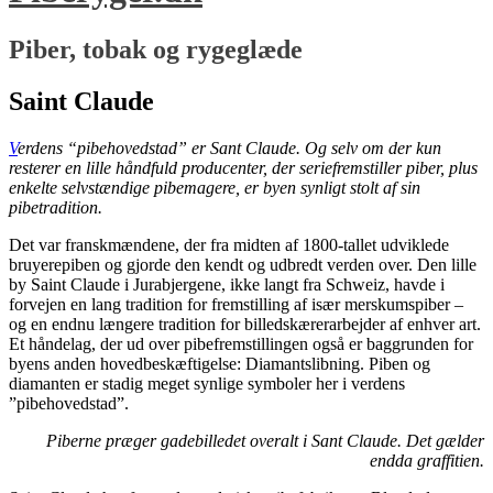
Piber, tobak og rygeglæde
Saint Claude
V
erdens “pibehovedstad” er Sant Claude. Og selv om der kun
resterer en lille håndfuld producenter, der seriefremstiller piber, plus
enkelte selvstændige pibemagere, er byen synligt stolt af sin
pibetradition.
Det var franskmændene, der fra midten af 1800-tallet udviklede
bruyerepiben og gjorde den kendt og udbredt verden over. Den lille
by Saint Claude i Jurabjergene, ikke langt fra Schweiz, havde i
forvejen en lang tradition for fremstilling af især merskumspiber –
og en endnu længere tradition for billedskærerarbejder af enhver art.
Et håndelag, der ud over pibefremstillingen også er baggrunden for
byens anden hovedbeskæftigelse: Diamantslibning. Piben og
diamanten er stadig meget synlige symboler her i verdens
”pibehovedstad”.
Piberne præger gadebilledet overalt i Sant Claude. Det gælder
endda graffitien.