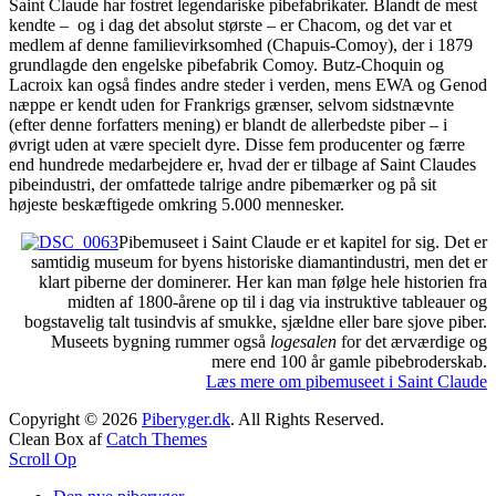
Saint Claude har fostret legendariske pibefabrikater. Blandt de mest
kendte – og i dag det absolut største – er Chacom, og det var et
medlem af denne familievirksomhed (Chapuis-Comoy), der i 1879
grundlagde den engelske pibefabrik Comoy. Butz-Choquin og
Lacroix kan også findes andre steder i verden, mens EWA og Genod
næppe er kendt uden for Frankrigs grænser, selvom sidstnævnte
(efter denne forfatters mening) er blandt de allerbedste piber – i
øvrigt uden at være specielt dyre. Disse fem producenter og færre
end hundrede medarbejdere er, hvad der er tilbage af Saint Claudes
pibeindustri, der omfattede talrige andre pibemærker og på sit
højeste beskæftigede omkring 5.000 mennesker.
Pibemuseet i Saint Claude er et kapitel for sig. Det er
samtidig museum for byens historiske diamantindustri, men det er
klart piberne der dominerer. Her kan man følge hele historien fra
midten af 1800-årene op til i dag via instruktive tableauer og
bogstavelig talt tusindvis af smukke, sjældne eller bare sjove piber.
Museets bygning rummer også
logesalen
for det ærværdige og
mere end 100 år gamle pibebroderskab.
Læs mere om pibemuseet i Saint Claude
Copyright © 2026
Piberyger.dk
. All Rights Reserved.
Clean Box af
Catch Themes
Scroll Op