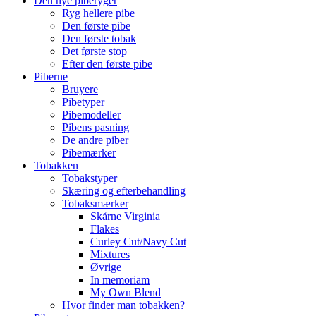
Den nye piberyger
Ryg hellere pibe
Den første pibe
Den første tobak
Det første stop
Efter den første pibe
Piberne
Bruyere
Pibetyper
Pibemodeller
Pibens pasning
De andre piber
Pibemærker
Tobakken
Tobakstyper
Skæring og efterbehandling
Tobaksmærker
Skårne Virginia
Flakes
Curley Cut/Navy Cut
Mixtures
Øvrige
In memoriam
My Own Blend
Hvor finder man tobakken?