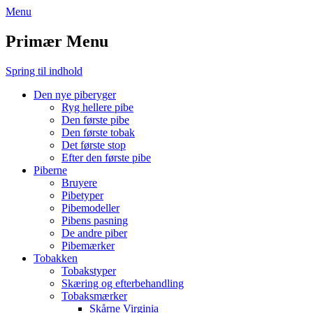
Menu
Primær Menu
Spring til indhold
Den nye piberyger
Ryg hellere pibe
Den første pibe
Den første tobak
Det første stop
Efter den første pibe
Piberne
Bruyere
Pibetyper
Pibemodeller
Pibens pasning
De andre piber
Pibemærker
Tobakken
Tobakstyper
Skæring og efterbehandling
Tobaksmærker
Skårne Virginia