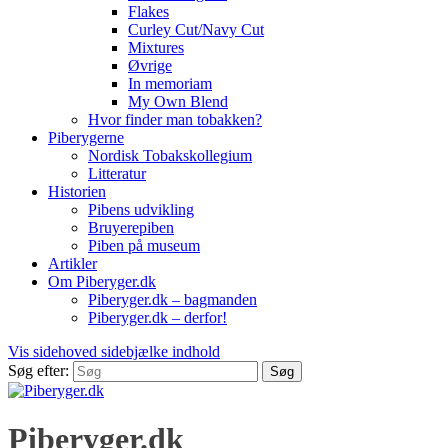
Flakes
Curley Cut/Navy Cut
Mixtures
Øvrige
In memoriam
My Own Blend
Hvor finder man tobakken?
Piberygerne
Nordisk Tobakskollegium
Litteratur
Historien
Pibens udvikling
Bruyerepiben
Piben på museum
Artikler
Om Piberyger.dk
Piberyger.dk – bagmanden
Piberyger.dk – derfor!
Vis sidehoved sidebjælke indhold
Søg efter:
Piberyger.dk