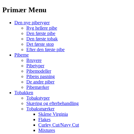
Menu
Primær Menu
Spring
Den nye piberyger
til
Ryg hellere pibe
indhold
Den første pibe
Den første tobak
Det første stop
Efter den første pibe
Piberne
Bruyere
Pibetyper
Pibemodeller
Pibens pasning
De andre piber
Pibemærker
Tobakken
Tobakstyper
Skæring og efterbehandling
Tobaksmærker
Skårne Virginia
Flakes
Curley Cut/Navy Cut
Mixtures