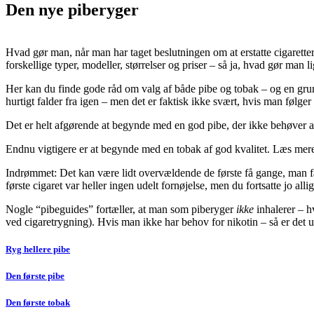
Den nye piberyger
Hvad gør man, når man har taget beslutningen om at erstatte cigaretter
forskellige typer, modeller, størrelser og priser – så ja, hvad gør man l
Her kan du finde gode råd om valg af både pibe og tobak – og en gru
hurtigt falder fra igen – men det er faktisk ikke svært, hvis man følg
Det er helt afgørende at begynde med en god pibe, der ikke behøver 
Endnu vigtigere er at begynde med en tobak af god kvalitet. Læs me
Indrømmet: Det kan være lidt overvældende de første få gange, man f
første cigaret var heller ingen udelt fornøjelse, men du fortsatte jo al
Nogle “pibeguides” fortæller, at man som piberyger
ikke
inhalerer – h
ved cigaretrygning). Hvis man ikke har behov for nikotin – så er det 
Ryg hellere pibe
Den første pibe
Den første tobak