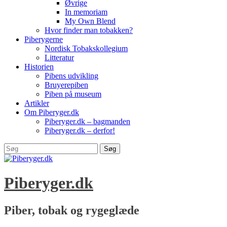
Øvrige
In memoriam
My Own Blend
Hvor finder man tobakken?
Piberygerne
Nordisk Tobakskollegium
Litteratur
Historien
Pibens udvikling
Bruyerepiben
Piben på museum
Artikler
Om Piberyger.dk
Piberyger.dk – bagmanden
Piberyger.dk – derfor!
Vis
Søg
sidehoved
efter:
sidebjælke
indhold
Piberyger.dk
Piber, tobak og rygeglæde