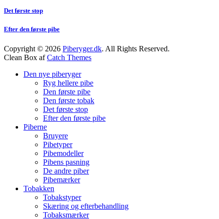
Det første stop
Efter den første pibe
Copyright © 2026
Piberyger.dk
. All Rights Reserved.
Clean Box af
Catch Themes
Scroll
Den nye piberyger
Op
Ryg hellere pibe
Den første pibe
Den første tobak
Det første stop
Efter den første pibe
Piberne
Bruyere
Pibetyper
Pibemodeller
Pibens pasning
De andre piber
Pibemærker
Tobakken
Tobakstyper
Skæring og efterbehandling
Tobaksmærker