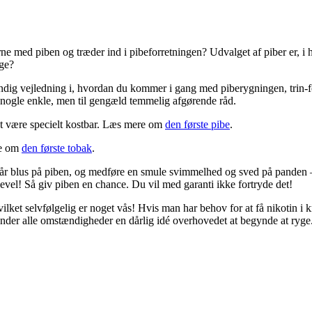
ne med piben og træder ind i pibeforretningen? Udvalget af piber er, i h
ige?
ndig vejledning i, hvordan du kommer i gang med piberygningen, trin-f
er nogle enkle, men til gengæld temmelig afgørende råd.
at være specielt kostbar. Læs mere om
den første pibe
.
re om
den første tobak
.
år blus på piben, og medføre en smule svimmelhed og sved på panden –
ligevel! Så giv piben en chance. Du vil med garanti ikke fortryde det!
vilket selvfølgelig er noget vås! Hvis man har behov for at få nikotin i
under alle omstændigheder en dårlig idé overhovedet at begynde at ryge.