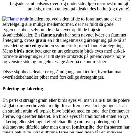
bagside samt halsens over- og underside. Igen nærmest umuligt i
praksis, men jo tættere på idealet des bedre (og dyrere).
Imellem og ved siden af de to forannævnte er der
selvfølgelig alle mulige mellemformer, der har fuldt så gode
rygeredskaber, selv om de ikke lever op til de højeste
skønhedsidealer. En
flame grain
har som navnet lyder en flammet
åre­tegning,
cross grain
en lidt uregelmæssig åretegning på skrå af
hovedet og
mixed grain
en symmetrisk, men blandet åretegning.
Mens
birds nest
betegner en uregelmæssig birds eyes med cirkel-
formede åretegninger af lidt større omkreds på pibehovedets højre
og venstre side og uregelmæssige årer på de andre sider.
Disse skønhedsidealer er også udgangspunktet for, hvordan man
overfladebehandler piber med forskellige åretegninger.
Polering og lakering
En perfekt straight grain eller birds eyes vil man i alle tilfælde polere
så glat som overhovedet muligt for at fremhæve åretegningen. Især
en straight grain vil typisk blive bejdset med en tone, der fremhæver
årerne, og derefter lakeret. En birds eyes får traditionelt enten en lys
lakering eller slet ingen efterbehandling (ud over poleringen). I
sidstnævnte tilfælde taler man om en
jomfrupibe
,
der fra starten har
træets naturlige, lyst gulbrune farve og med tiden får en mørkere