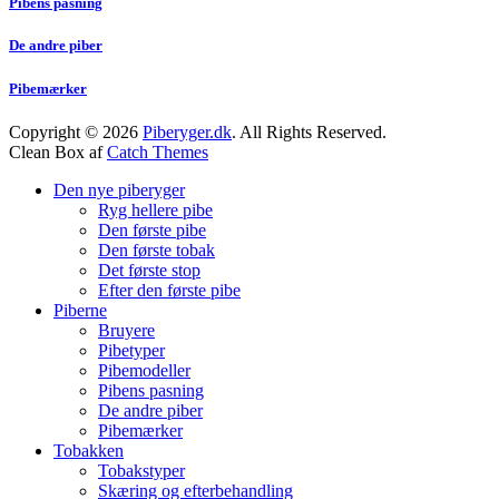
Pibens pasning
De andre piber
Pibemærker
Copyright © 2026
Piberyger.dk
. All Rights Reserved.
Clean Box af
Catch Themes
Scroll
Den nye piberyger
Op
Ryg hellere pibe
Den første pibe
Den første tobak
Det første stop
Efter den første pibe
Piberne
Bruyere
Pibetyper
Pibemodeller
Pibens pasning
De andre piber
Pibemærker
Tobakken
Tobakstyper
Skæring og efterbehandling