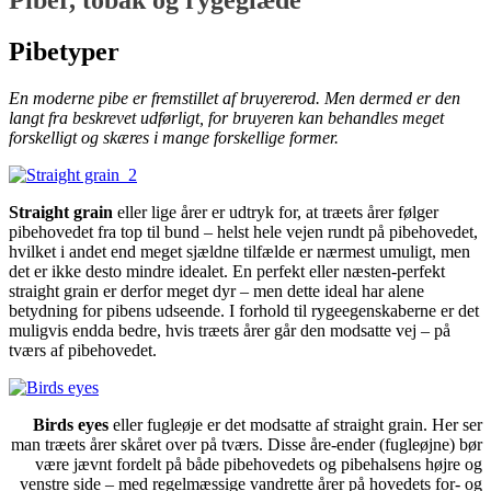
Pibetyper
En moderne pibe er fremstillet af bruyererod. Men dermed er den
langt fra beskrevet udførligt, for bruyeren kan behandles meget
forskelligt og skæres i mange forskellige former.
Straight grain
eller lige årer er udtryk for, at træets årer følger
pibehovedet fra top til bund – helst hele vejen rundt på pibehovedet,
hvilket i andet end meget sjældne tilfælde er nærmest umuligt, men
det er ikke desto mindre idealet. En perfekt eller næsten-perfekt
straight grain er derfor meget dyr – men dette ideal har alene
betydning for pibens udseende. I forhold til rygeegenskaberne er det
muligvis endda bedre, hvis træets årer går den modsatte vej – på
tværs af pibehovedet.
Birds eyes
eller fugleøje er det modsatte af straight grain. Her ser
man træets årer skåret over på tværs. Disse åre-ender (fugleøjne) bør
være jævnt fordelt på både pibehovedets og pibehalsens højre og
venstre side – med regelmæssige vandrette årer på hovedets for- og