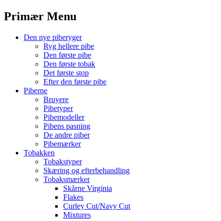
Menu
Primær Menu
Spring
Den nye piberyger
til
Ryg hellere pibe
indhold
Den første pibe
Den første tobak
Det første stop
Efter den første pibe
Piberne
Bruyere
Pibetyper
Pibemodeller
Pibens pasning
De andre piber
Pibemærker
Tobakken
Tobakstyper
Skæring og efterbehandling
Tobaksmærker
Skårne Virginia
Flakes
Curley Cut/Navy Cut
Mixtures