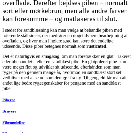
overflade. Derefter bejdses piben – normalt
sort eller mørkebrun, men alle andre farver
kan forekomme – og matlakeres til slut.
I stedet for sandblæsning kan man vælge at behandle piben med
roterende stålbørster, der medfører en noget dybere bearbejdning af
ovefladen, og hvor man i højere grad kan styre det endelige
udseende. Disse piber betegnes normalt som
rusticated
.
Det er naturligvis en smagssag, om man foretrækker en glat – lakeret
eller ubehandlet – eller en sandblæst pibe. En glatpoleret pibe kan
være meget flot og udvikler sit udseende, efterhånden som man
ryger på den gennem mange år, hvorimod en sandblæst stort set
vedbliver med at se ud som den gør fra ny. Til gengæld får man alt
andet lige bedre rygeegenskaber for pengene med en sandblæst
pibe.
Piberne
Bruyere
Pibemodeller