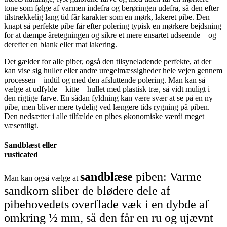
tone som følge af varmen indefra og berøringen udefra, så den efter
tilstrækkelig lang tid får karakter som en mørk, lakeret pibe. Den
knapt så perfekte pibe får efter polering typisk en mørkere bejdsning
for at dæmpe åretegningen og sikre et mere ensartet udseende – og
derefter en blank eller mat lakering.
Det gælder for alle piber, også den tilsyneladende perfekte, at der
kan vise sig huller eller andre uregelmæssigheder hele vejen gennem
processen – indtil og med den afsluttende polering. Man kan så
vælge at udfylde – kitte – hullet med plastisk træ, så vidt muligt i
den rigtige farve. En sådan fyldning kan være svær at se på en ny
pibe, men bliver mere tydelig ved længere tids rygning på piben.
Den nedsætter i alle tilfælde en pibes økonomiske værdi meget
væsentligt.
Sandblæst eller
rusticated
sandblæse
piben: Varme
Man kan også vælge at
sandkorn sliber de blødere dele af
pibehovedets overflade væk i en dybde af
omkring ½ mm, så den får en ru og ujævnt