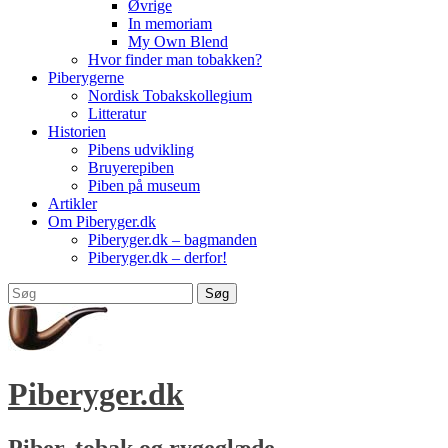
Øvrige
In memoriam
My Own Blend
Hvor finder man tobakken?
Piberygerne
Nordisk Tobakskollegium
Litteratur
Historien
Pibens udvikling
Bruyerepiben
Piben på museum
Artikler
Om Piberyger.dk
Piberyger.dk – bagmanden
Piberyger.dk – derfor!
Vis
Søg
sidehoved
efter:
sidebjælke
indhold
Piberyger.dk
Piber, tobak og rygeglæde